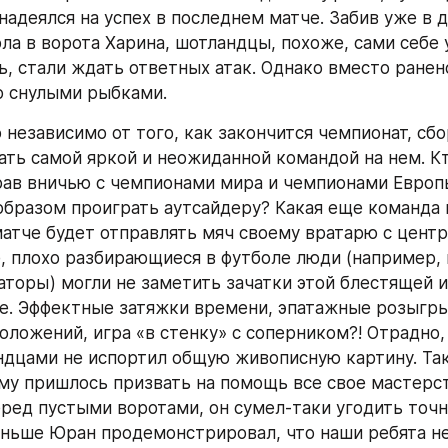
надеялся на успех в последнем матче. Забив уже в д
ла в ворота Харина, шотландцы, похоже, сами себе у
, стали ждать ответных атак. Однако вместо ранено
о снулыми рыбками.
 независимо от того, как закончится чемпионат, сбо
ать самой яркой и неожиданной командой на нем. Кт
рав вничью с чемпионами мира и чемпионами Европ
бразом проиграть аутсайдеру? Какая еще команда п
тче будет отправлять мяч своему вратарю с центра
, плохо разбирающиеся в футболе люди (например, 
торы) могли не заметить зачатки этой блестящей и
е. Эффектные затяжки времени, эпатажные розыгры
оложений, игра «в стенку» с соперником?! Отрадно, 
ндцами не испортил общую живописную картину. Так,
у пришлось призвать на помощь все свое мастерств
ред пустыми воротами, он сумел-таки угодить точно
ньше Юран продемонстрировал, что наши ребята не