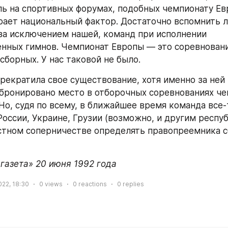
ль на спортивных форумах, подобных чемпионату Ев
грает национальный фактор. Достаточно вспомнить 
 за исключением нашей, команд при исполнении 
енных гимнов. Чемпионат Европы — это соревновани
сборных. У нас таковой не было.
рекратила свое существование, хотя именно за ней 
бронировано место в отборочных соревнованиях че
 Но, судя по всему, в ближайшее время команда все-
России, Украине, Грузии (возможно, и другим респуб
стном соперничестве определять правопреемника с
газета» 20 июня 1992 года
022, 18:30
0
views
0
reactions
0
replies