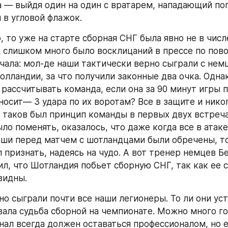
 — выйдя один на один с вратарем, нападающий поп
 в угловой флажок.
, то уже на старте сборная СНГ была явно не в числ
ж слишком много было восклицаний в прессе по пово
ачала: мол-де наши тактически верно сыграли с немц
олландии, за что получили законные два очка. Однак
 рассчитывать команда, если она за 90 минут игры п
носит— 3 удара по их воротам? Все в защите и никог
 таков был принцип команды в первых двух встречах.
о поменять, оказалось, что даже когда все в атаке,
аши перед матчем с шотландцами были обречены, то
 признать, надеясь на чудо. А вот тренер немцев Бе
ил, что Шотландия побьет сборную СНГ, так как ее с
видны.
о сыграли почти все наши легионеры. То ли они уста
вала судьба сборной на чемпионате. Можно много гов
нал всегда должен оставаться профессионалом, но е