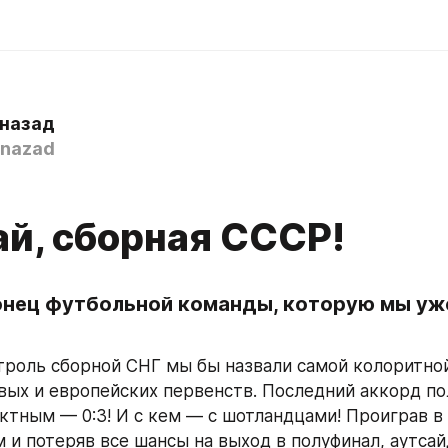
 назад
nazad
й, сборная СССР!
онец футбольной команды, которую мы уже
роль сборной СНГ мы бы назвали самой колоритной
ых и европейских первенств. Последний аккорд пол
ктным — 0:3! И с кем — с шотландцами! Проиграв в 
 и потеряв все шансы на выход в полуфинал, аутсайд