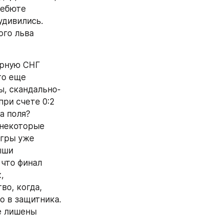
ебюте 
дивились. 
го льва 
рную СНГ 
о еще 
ы, скандально-
ри счете 0:2 
 поля? 
некоторые 
гры уже 
ши 
что финал 
 
о, когда, 
 в защитника. 
 лишены 