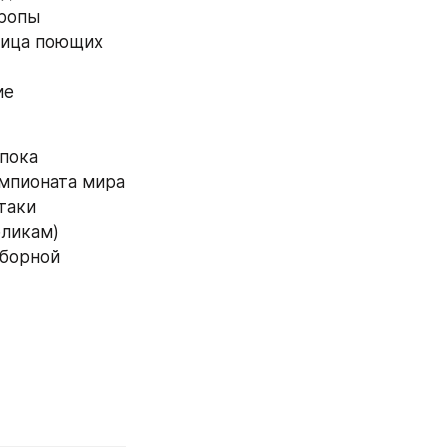
ропы 
лица поющих 
е 
пока 
мпионата мира 
таки 
ликам) 
борной 