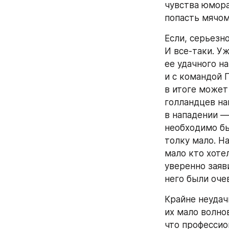
чувства юмора
попасть мячом
Если, серьезно
И все-таки. У
ее удачного н
и с командой Г
в итоге может
голландцев на
в нападении —
необходимо был
толку мало. Н
мало кто хотел
уверенно заяв
него были оче
Крайне неудачн
их мало волно
что профессио