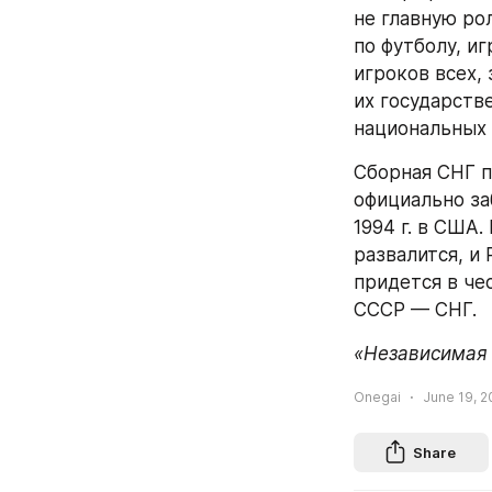
не главную ро
по футболу, и
игроков всех,
их государств
национальных 
Сборная СНГ п
официально за
1994 г. в США.
развалится, и 
придется в че
СССР — СНГ.
«Независимая 
Onegai
June 19, 2
Share