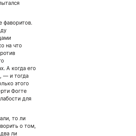
ытался 
е фаворитов. 
ду 
ами 
о на что 
ротив 
о 
 А когда его 
 — и тогда 
лько этого 
рти Фогте 
лабости для 
ли, то ли 
орить о том, 
два ли 