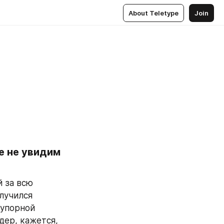
About Teletype
Join
 не увидим 
 за всю 
учился 
упорной 
ер, кажется, 