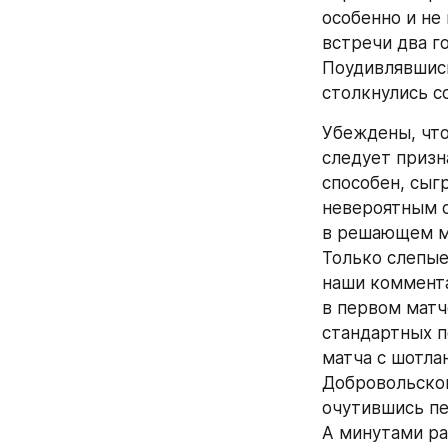
особенно и не 
встречи два го
Поудивлявшись
столкнулись с
Убеждены, что
следует призн
способен, сыг
невероятным о
в решающем ма
Только слепые
наши коммента
в первом матч
стандартных п
матча с шотла
Добровольском
очутившись пе
А минутами ра