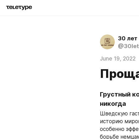
30 лет
@30let
June 19, 2022
Проща
Грустный к
никогда
Шведскую гаст
историю миров
особенно эффе
борьбе немцам