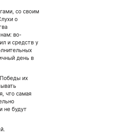
ами, со своим 
ухи о 
ва 
нам: во-
л и средств у 
олнительных 
чный день в 
Победы их 
ывать 
 что самая 
ельно 
 не будут 
й.