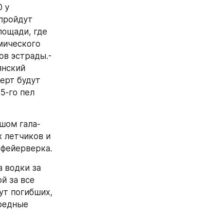
 у 
пройдут 
ощади, где 
ического 
в эстрады.- 
нский 
ерт будут 
-го пел 
ьшом гала-
 летчиков и 
 фейерверка.
 водки за 
 за все 
т погибших, 
редные 