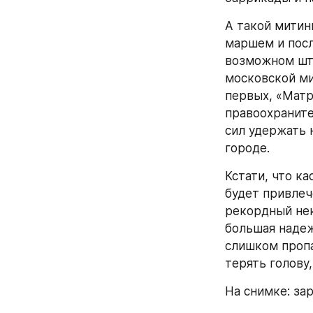
А такой митин
маршем и пос
возможном шту
московской ми
первых, «Матр
правоохраните
сил удержать 
городе.
Кстати, что к
будет привлеч
рекордный нек
большая надеж
слишком пропа
терять голову,
На снимке: за