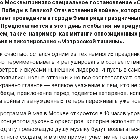
о Москвы приняло специальное постановление «О
 Победы в Великой Отечественной войне», которо
ает проведение в городе 9 мая ряда праздничных
 Предполагаются в этот день и события, не преду
м, такие, например, как митинги оппозиционных 
сил и пикетирование «Матросской тишины».
к счастью, остался одним из тех немногих праздник
но переименовывать и ретушировать в соответствии
ветров и вкусами нынешних лидеров. И пусть в сам
появились новые оттенки и не все соответствует, с
хранено главное — великое уважение к тем, кто не 
беды, преклонение перед подвигом ветеранов, исп
ы войны и вынужденных теперь переживать уже нов
рограмма 9 мая в Москве откроется в 10 часов утра
концертом духовых оркестров, которые исполнят п
Под эту тревожащую душу музыку будут возлагаться 
стного солдата, и в этом примут участие не только 