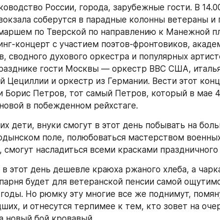
ководство России, города, зарубежные гости. В 14.00
вокзала соберутся в парадные колонны ветераны и 
аршем по Тверской по направлению к Манежной пл
инг-концерт с участием поэтов-фронтовиков, академ
в, сводного духового оркестра и популярных артисто
празднике гости Москвы — оркестр ВВС США, италья
й Цециллии и оркестр из Германии. Вести этот конц
и Борис Петров, тот самый Петров, который в мае 45
новой в побежденном рейхстаге.
их дети, внуки смогут в этот день побывать на бол
одынском поле, полюбоваться мастерством военных
 смогут насладиться всеми красками праздничного
 в этот день дешевле краюха ржаного хлеба, а чарка
 парня будет для ветеранской пенсии самой ощутимой
годы. Но рюмку эту многие все же поднимут, помяну
ших, и отнесутся терпимее к тем, кто зовет на оче
а новый бой кровавый.