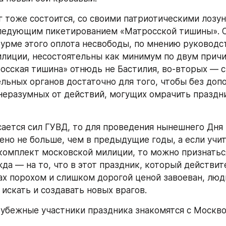
г тоже состоится, со своими патриотическими лозунг
ледующим пикетированием «Матросской тишины». Сл
рме этого оплота несвободы, по мнению руководст
лиции, несостоятельны как минимум по двум причи
осская тишина» отнюдь не Бастилия, во-вторых — си
льных органов достаточно для того, чтобы без доп
неразумных от действий, могущих омрачить праздни
асается сил ГУВД, то для проведения нынешнего Дня 
ено не больше, чем в предыдущие годы, а если учит
омплект московской милиции, то можно признаться,
да — на то, что в этот праздник, который действит
х порохом и слишком дорогой ценой завоеван, люди
 искать и создавать новых врагов.
рубежные участники праздника знакомятся с Москво