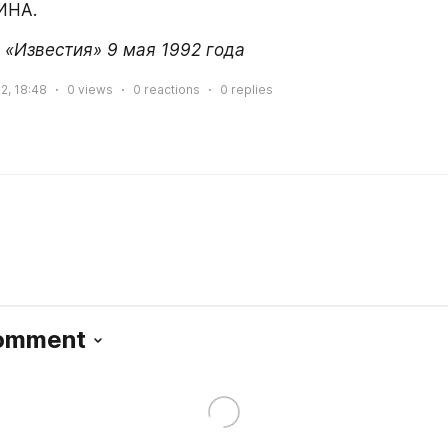
ИНА.
 «Известия» 9 мая 1992 года
2, 18:48
0
views
0
reactions
0
replies
Comment