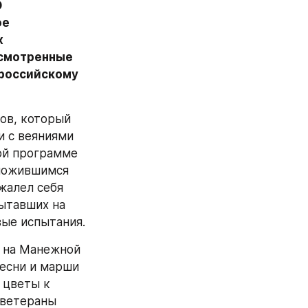
 
е 
 
смотренные 
российскому 
ов, который 
 с веяниями 
ой программе 
ложившимся 
жалел себя 
ытавших на 
ые испытания.
 на Манежной 
есни и марши 
цветы к 
ветераны 