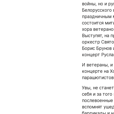
войны, но и ру
Белорусского 
праздничным м
состоится мит
хора ветерано
Выступят, на 
оркестр Свято
Борис Брунов 
концерт Русла
И ветераны, и 
концерте на Х
парашютистов,
Увы, не станет
себя и за того
послевоенные 
вспомнят ушед
баррикады и н