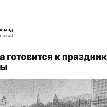
 назад
nazad
а готовится к праздни
ды