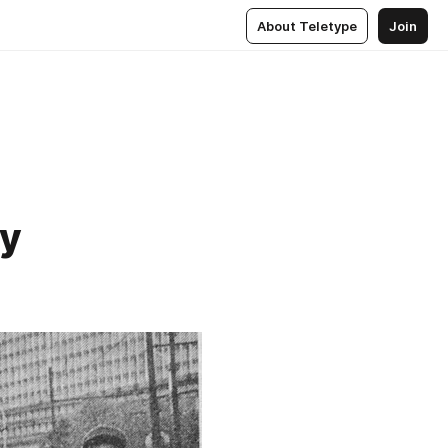
About Teletype
Join
ку