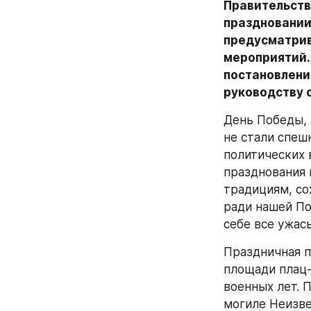
Правительств
праздновании
предусматрив
мероприятий.
постановление
руководству 
День Победы, 
не стали спеш
политических 
празднования 
традициям, со
ради нашей По
себе все ужас
Праздничная п
площади плац-
военных лет. 
могиле Неизве