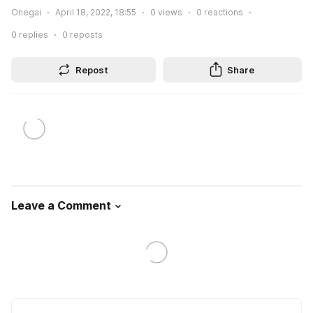
Onegai
April 18, 2022, 18:55
0
views
0
reactions
0
replies
0
reposts
Repost
Share
Leave a Comment