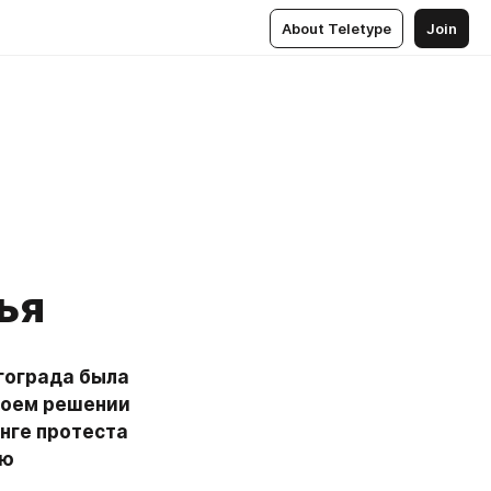
About Teletype
Join
ья
гограда была 
воем решении 
нге протеста 
ю 