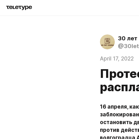
30 лет
@30let
April 17, 2022
Проте
распл
16 апреля, к
заблокирован
остановить д
против действ
волгоградца А