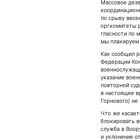
Массовое дезе
координационн
по срыву весе
оргкомитеты р
гласности по 
мы плакируем 
Как сообщил р
Федерации Кон
военнослужаще
указание воен
повторной суд
в настоящее в
Горнового) не
Что же касает
блокировать в
служба в Воор
и уклонение о