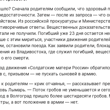
шло? Сначала родителям сообщили, что здоровый п
недостаточности. Затем — после их запроса — что о
йством. Из российской прокуратуры и Министерств
тиворечивые ответы. Вещественных доказательств
 тали не получили. Погибший уже 23 дня остается не
ше с этим мириться, участники движения родителей,
и, остановили поезда. Как заявили родители, блокад
чения из Владивостока, где служил погибший, вещес
 о его смерти.
зд движения «Солдатские матери России» обратился
 с, призывом — не пускать сыновей в армию.
к родителям — крик отчаянья, — рассказывает пре
вь Лымарь. — Поток гробов не уменьшается и сегод
год в Волгоград пришло более шестидесяти гробов. 
тры, а вот положение в армии — нет.