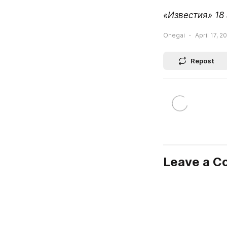
«Известия» 18
Onegai
April 17, 2
Repost
Leave a 