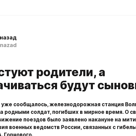
 назад
nazad
стуют родители, а
ачиваться будут сынов
ак уже сообщалось, железнодорожная станция Вол
а родными солдат, погибших в мирное время. О с
вижение поездов было заявлено накануне на мити
ия военных ведомств России, связанных с гибель
. Горнового.