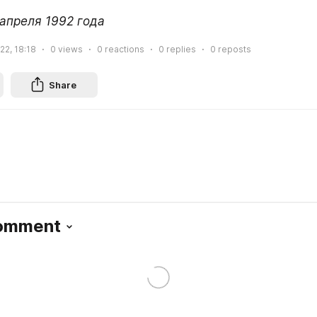
 апреля 1992 года
022, 18:18
0
views
0
reactions
0
replies
0
reposts
Share
Comment