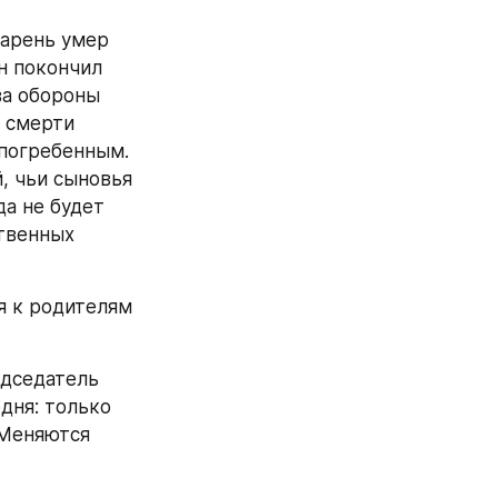
арень умер 
н покончил 
а обороны 
 смерти 
погребенным. 
 чьи сыновья 
а не будет 
твенных 
 к родителям 
дседатель 
ня: только 
Меняются 