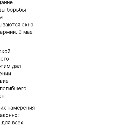
ание 
ды борьбы 
 
ваются окна 
армии. В мае 
кой 
его 
тим дал 
нии 
вие 
погибшего 
он.
их намерения 
конно: 
для всех 