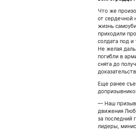
Что же произо
от сердечной 
жизнь самоуби
приходили про
солдата под и
Не желая даль
погибли в арми
снята до полу
доказательств
Еще ранее съе
допризывников
— Наш призыв 
движения Любо
за последний 
лидеры, минис