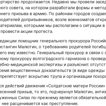
ртирство продолжается. Недавно мы провели засед
ого совета, на котором разработали формы и мето
ннего призыва в армию. По районам городов создаем
одителей допризывников, возле военкоматов откры
материалам, которыми мы располагаем о ситуации в 
провести акции протеста.
едакции помощник генерального прокурора Российс
стантин Малютин, о требованиях родителей погибш
го ему известно. Генеральный прокурор в связи с э
ному прокурору волгоградского гарнизона о проведе
ебно-медицинской экспертизы и разъяснил: отсутст
ремя вещественных доказательств (в виде одежды 
 препятствует вскрытию трупа и организации похор
ся действий движения «Солдатские матери России» 
есенний призыв, то это, подчеркнул Малютин, антиза
уженных Силах по-прежнему является обязательной 
т нее расценивается как преступление.