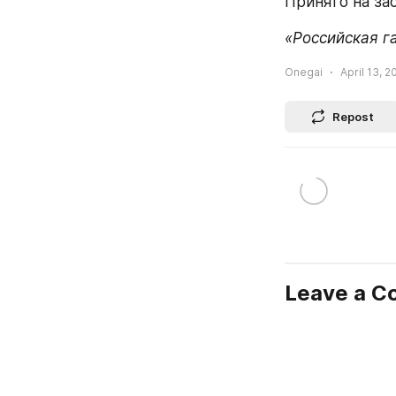
Принято на за
«Российская г
Onegai
April 13, 2
Repost
Leave a 