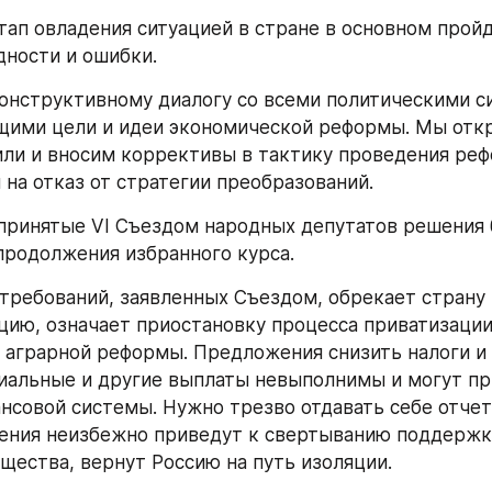
тап овладения ситуацией в стране в основном пройде
дности и ошибки.
онструктивному диалогу со всеми политическими си
ими цели и идеи экономической реформы. Мы откр
или и вносим коррективы в тактику проведения рефо
 на отказ от стратегии преобразований.
принятые VI Съездом народных депутатов решения 
родолжения избранного курса.
требований, заявленных Съездом, обрекает страну 
цию, означает приостановку процесса приватизации
 аграрной реформы. Предложения снизить налоги и
иальные и другие выплаты невыполнимы и могут пр
нсовой системы. Нужно трезво отдавать себе отчет и
ния неизбежно приведут к свертыванию поддержки
щества, вернут Россию на путь изоляции.