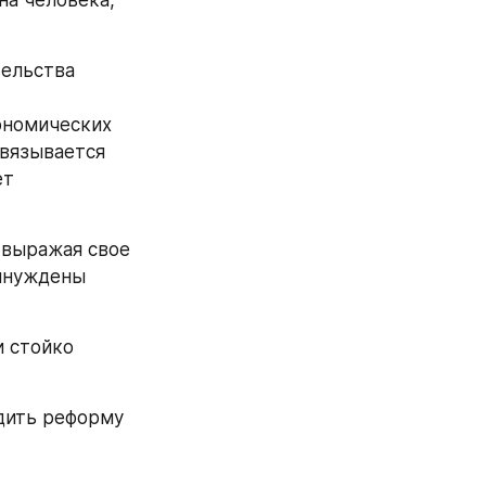
а человека, 
ельства 
номических 
вязывается 
т 
выражая свое 
ынуждены 
 стойко 
дить реформу 