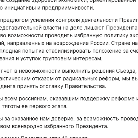
на создание здоровой экономики, ориентированной н
го инициативы и предприимчивости.
 предлогом усиления контроля деятельности Правит
едставительной власти на деле лишают Президента 
во возможности проводить избранную политику эко
й, направленных на возрождение России. Стране на
плодная попытка стабилизировать положение за сче
ания и уступок групповым интересам.
отчет в невозможности выполнить решения Съезда, 
фактическим отказом от радикальных реформ, мы в
дента принять отставку Правительства.
 всем россиянам, оказавшим поддержку реформе и
тяготы ее первого этапа.
 за оказанное нам доверие, за возможность прово
вом всенародно избранного Президента.