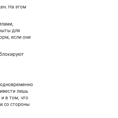
н. На этом 
лами, 
ыты для 
рм, если они 
блокируют 
 
 одновременно 
ивести лишь 
 в том, что 
 со стороны 