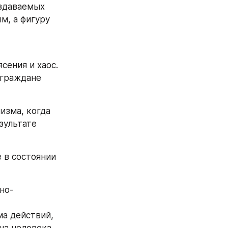
здаваемых 
, а фигуру 
ения и хаос. 
граждане 
зма, когда 
ультате 
в состоянии 
но-
а действий, 