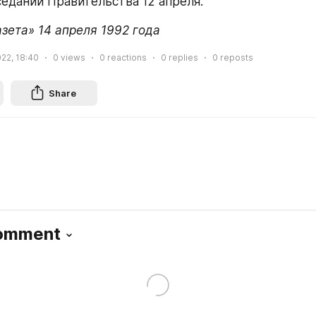
седании Правительства 12 апреля.
азета» 14 апреля 1992 года
022, 18:40
0
views
0
reactions
0
replies
0
reposts
Share
Comment