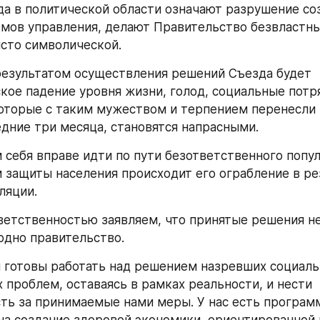
а в политической области означают разрушение со
мов управления, делают Правительство безвластным
сто символической.
зультатом осуществления решений Съезда будет 
кое падение уровня жизни, голод, социальные потряс
оторые с таким мужеством и терпением перенесли 
едние три месяца, становятся напрасными.
 себя вправе идти по пути безответственного попули
 защиты населения происходит его ограбление в рез
ляции.
ветственностью заявляем, что принятые решения не 
одно правительство.
 готовы работать над решением назревших социаль
 проблем, оставаясь в рамках реальности, и нести 
ть за принимаемые нами меры. У нас есть программ