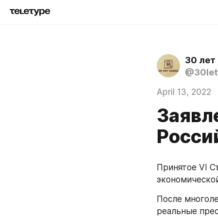
30 лет
@30let
April 13, 2022
Заявл
Росси
Принятое VI С
экономической
После многоле
реальные прео