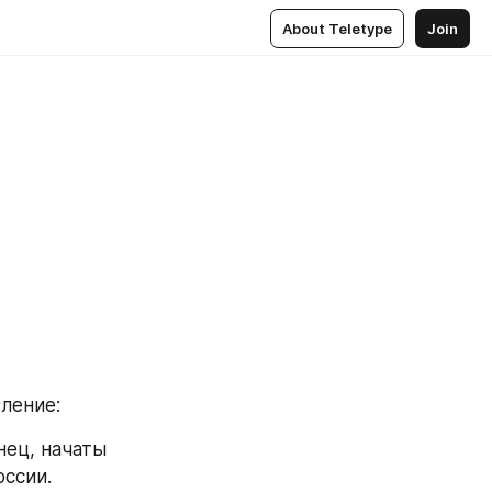
About Teletype
Join
ление:
ец, начаты 
ссии.