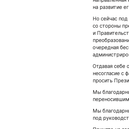
направленная 
на развитие е
Но сейчас под
со стороны пр
и Правительст
преобразовани
очередная бес
администриров
Отдавая себе 
несогласие с 
просить Прези
Мы благодарны
переносившим 
Мы благодарны
под руководст