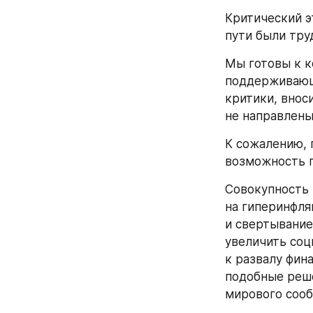
Критический э
пути были тру
Мы готовы к к
поддерживающ
критики, внос
не направлены
К сожалению, 
возможность п
Совокупность 
на гиперинфля
и свертывание
увеличить соц
к развалу фина
подобные реше
мирового сооб