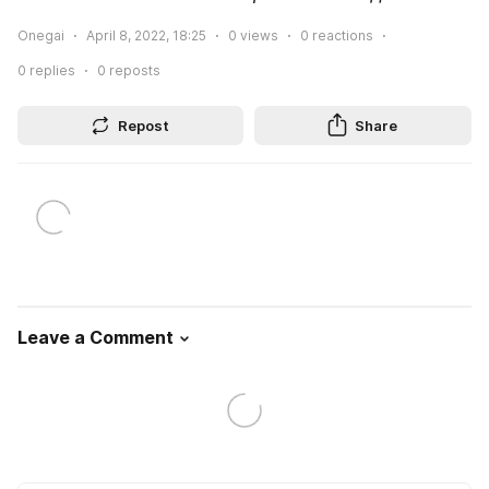
Onegai
April 8, 2022, 18:25
0
views
0
reactions
0
replies
0
reposts
Repost
Share
Leave a Comment