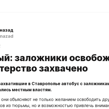
 назад
nazad
2
ый: заложники освобо
терство захвачено
захватившие в Ставрополье автобус с заложникам
ались местным властям.
 они объясняют не только желанием освободить дру
ов из тюрьмы, но и возможностью привлечь вниман