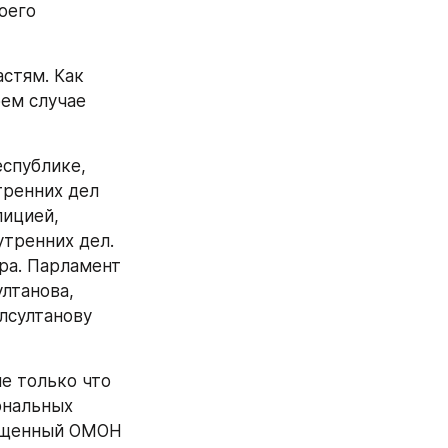
его 
стям. Как 
ем случае 
спублике, 
ренних дел 
ицией, 
тренних дел. 
а. Парламент 
танова, 
лсултанову 
 только что 
нальных 
ущенный ОМОН 