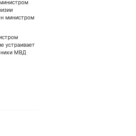
министром 
изии 
н министром 
истром 
е устраивает 
тники МВД 