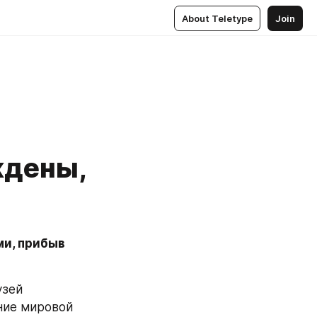
About Teletype
Join
ждены,
и, прибыв 
зей 
ие мировой 