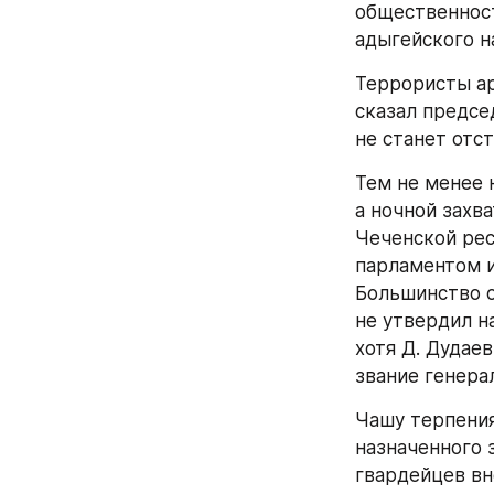
общественност
адыгейского н
Террористы ар
сказал предсе
не станет отс
Тем не менее 
а ночной захв
Чеченской рес
парламентом и
Большинство о
не утвердил н
хотя Д. Дудае
звание генерал
Чашу терпения
назначенного 
гвардейцев вн