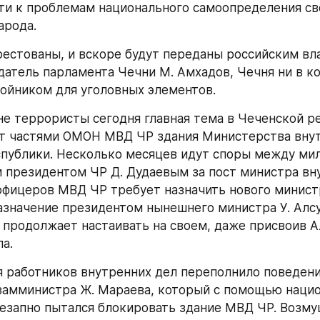
и к проблемам национального самоопределения сво
арода.
естованы, и вскоре будут переданы российским вла
датель парламента Чечни М. Амхадов, Чечня ни в ко
тойником для уголовных элементов.
не террористы сегодня главная тема в Чеченской ре
ат частями ОМОН МВД ЧР здания Министерства внут
публики. Несколько месяцев идут споры между мил
 президентом ЧР Д. Дудаевым за пост министра вну
фицеров МВД ЧР требует назначить нового министр
азначение президентом нынешнего министра У. Алсул
в продолжает настаивать на своем, даже присвоив А
а.
 работников внутренних дел переполнило поведение
замминистра Ж. Мараева, который с помощью нацио
езапно пытался блокировать здание МВД ЧР. Возм