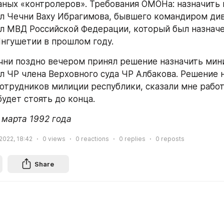
аных «контролеров». Требования ОМОНа: назначить 
л Чечни Ваху Ибрагимова, бывшего командиром див
л МВД Российской Федерации, который был назначе
нгушетии в прошлом году.
ни поздно вечером принял решение назначить мин
л ЧР члена Верховного суда ЧР Албакова. Решение н
отрудников милиции республики, сказали мне рабо
удет стоять до конца.
 марта 1992 года
2022, 18:42
0
views
0
reactions
0
replies
0
reposts
Share