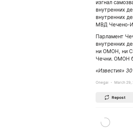
изгнал самозв
внутренних де
внутренних де
МВД Чечено-И
Парламент Чеч
внутренних де
ни ОМОН, ни С
Чечни. ОМОН б
«Известия» 30
Onegai
March 29, 
Repost