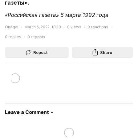
газеты».
«Российская газета» 6 марта 1992 года
Onegai
March 5, 2022, 18:10
0
views
0
reactions
0
replies
0
reposts
Repost
Share
Leave a Comment