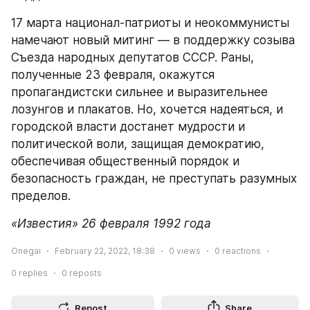
17 марта национал-патриоты и неокоммунисты 
намечают новый митинг — в поддержку созыва 
Съезда народных депутатов СССР. Раны, 
полученные 23 февраля, окажутся 
пропагандистски сильнее и выразительнее 
лозунгов и плакатов. Но, хочется надеяться, и 
городской власти достанет мудрости и 
политической воли, защищая демократию, 
обеспечивая общественный порядок и 
безопасность граждан, не преступать разумных 
пределов.
«Известия» 26 февраля 1992 года
Onegai
February 22, 2022, 18:38
0
views
0
reactions
0
replies
0
reposts
Repost
Share