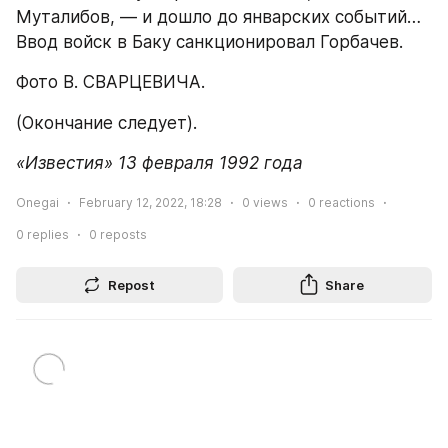
Муталибов, — и дошло до январских событий… 
Ввод войск в Баку санкционировал Горбачев.
Фото В. СВАРЦЕВИЧА.
(Окончание следует).
«Известия» 13 февраля 1992 года
Onegai
February 12, 2022, 18:28
0
views
0
reactions
0
replies
0
reposts
Repost
Share