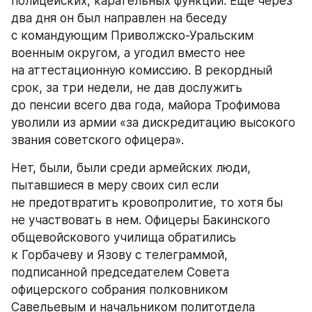
полицейских, карательных функций. Еще через 
два дня он был направлен на беседу 
с командующим Приволжско-Уральским 
военным округом, а угодил вместо нее 
на аттестационную комиссию. В рекордный 
срок, за три недели, не дав дослужить 
до пенсии всего два года, майора Трофимова 
уволили из армии «за дискредитацию высокого 
звания советского офицера».
Нет, были, были среди армейских люди, 
пытавшиеся в меру своих сил если 
не предотвратить кровопролитие, то хотя бы 
не участвовать в нем. Офицеры Бакинского 
общевойскового училища обратились 
к Горбачеву и Язову с телеграммой, 
подписанной председателем Совета 
офицерского собрания полковником 
Савельевым и начальником политотдела 