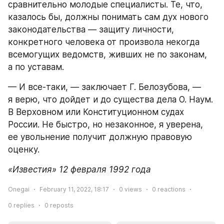
сравнительно молодые специалисты. Те, что, 
казалось бы, должны понимать сам дух нового 
законодательства — защиту личности, 
конкретного человека от произвола некогда 
всемогущих ведомств, живших не по законам, 
а по уставам.
— И все-таки, — заключает Г. Белозубова, — 
я верю, что дойдет и до существа дела О. Наум. 
В Верховном или Конституционном судах 
России. Не быстро, но незаконное, я уверена, 
ее увольнение получит должную правовую 
оценку.
«Известия» 12 февраля 1992 года
Onegai
February 11, 2022, 18:17
0
views
0
reactions
0
replies
0
reposts