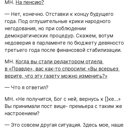
МН. 
На пенсию?
— Нет, конечно. Отставки к концу будущего 
года. Под оглушительные крики народного 
негодования, но при соблюдении 
демократических процедур. Скажем, вотум 
недоверия в парламенте по бюджету девяносто 
третьего года после финансовой стабилизации.
МН. 
Когда вы стали редактором отдела 
в «Правде», вас как-то спросили: «Вы всерьез 
верите, что эту газету можно изменить?»
— Что я ответил?
МН. «Не получится, Бог с ней, вернусь к []ке…» 
Вы принимали пост вице- премьера с таким же 
настроением?
— Это совсем другая ситуация. Здесь мое, наше 