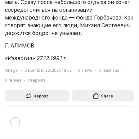
мать. Сразу после небольшого отдыха он хочет 
сосредоточиться на организации 
международного фонда — Фонда Горбачева. Как 
говорят знающие его люди, Михаил Сергеевич 
держится бодро, не унывает.
Г. АЛИМОВ.
«Известия» 27.12.1991 г.
Onegai
December 26, 2021, 18:52
0
views
0
reactions
0
replies
0
reposts
Repost
Share