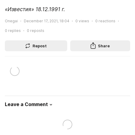
«Известия» 18.12.1991 г.
Onegai
December 17, 2021, 18:04
0
views
0
reactions
0
replies
0
reposts
Repost
Share
Leave a Comment