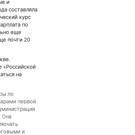
е и 
да составляла 
ческий курс 
зарплата по 
ьно еще 
ще почти 20 
ве. 
 «Российской 
ться на 
ы по 
арами первой 
дминистрация 
 Она 
лючать 
говыми и 