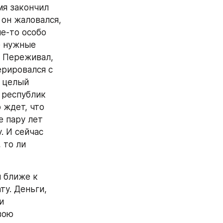
я закончил 
он жаловался, 
е-то особо 
 нужные 
 Переживал, 
рировался с 
 целый 
 республик 
 ждет, что 
 пару лет 
 И сейчас 
то ли 
 ближе к 
у. Деньги, 
 
ою 