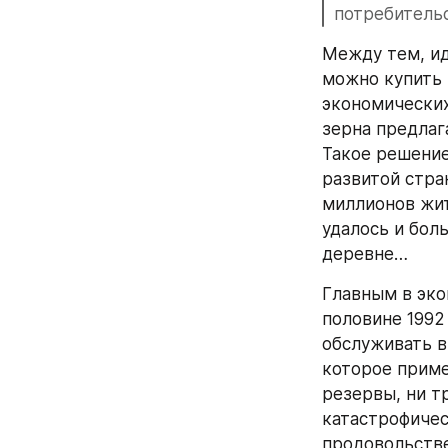
потребитель
Между тем, ид
можно купить 
экономических
зерна предлаг
Такое решение
развитой стра
миллионов жит
удалось и бол
деревне…
Главным в эко
половине 1992
обслуживать в
которое приме
резервы, ни т
катастрофичес
продовольстве