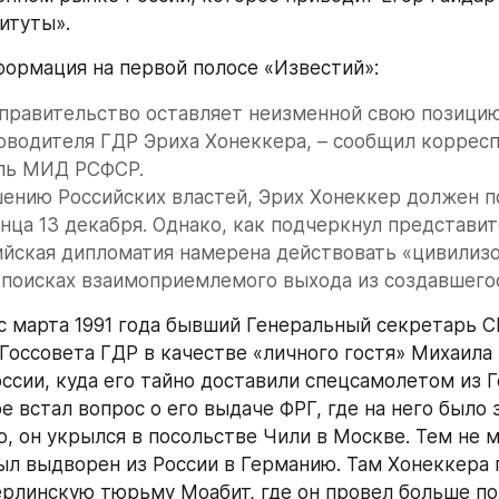
итуты».
ормация на первой полосе «Известий»:
правительство оставляет неизменной свою позицию
водителя ГДР Эриха Хонеккера, – сообщил корресп
ль МИД РСФСР.
ению Российских властей, Эрих Хонеккер должен п
нца 13 декабря. Однако, как подчеркнул представи
ийская дипломатия намерена действовать «цивилиз
 поисках взаимоприемлемого выхода из создавшего
с марта 1991 года бывший Генеральный секретарь СЕ
Госсовета ГДР в качестве «личного гостя» Михаила 
оссии, куда его тайно доставили спецсамолетом из Г
е встал вопрос о его выдаче ФРГ, где на него было 
о, он укрылся в посольстве Чили в Москве. Тем не м
был выдворен из России в Германию. Там Хонеккера п
рлинскую тюрьму Моабит, где он провел больше пол