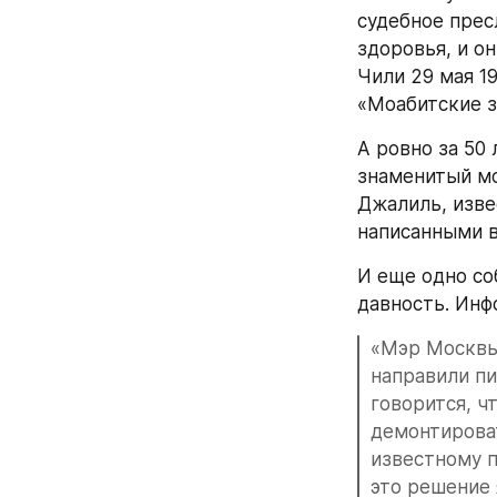
судебное прес
здоровья, и он
Чили 29 мая 19
«Моабитские з
А ровно за 50 
знаменитый мо
Джалиль, изве
написанными 
И еще одно со
давность. Инф
«Мэр Москвы
направили пи
говорится, ч
демонтироват
известному п
это решение 