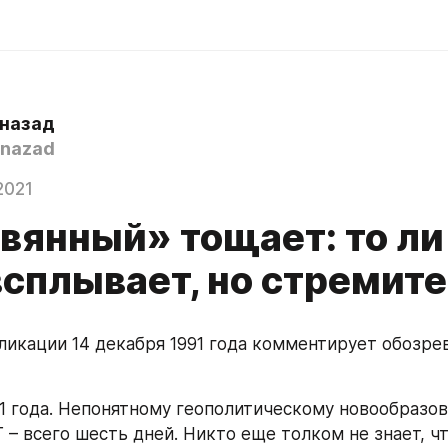
 назад
nazad
2021
вянный» тощает: то ли 
всплывает, но стремит
ликации 14 декабря 1991 года комментирует обозре
91 года. Непонятному геополитическому новообразов
– всего шесть дней. Никто еще толком не знает, что