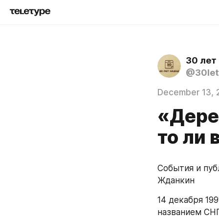
30 лет
@30let
December 13, 
«Дере
то ли 
События и пуб
Жданкин
14 декабря 19
названием СНГ 