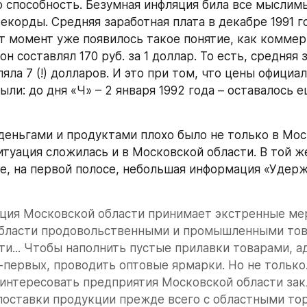
 способность. Безумная инфляция била все мыслимы
корды. Средняя заработная плата в декабре 1991 го
тот момент уже появилось такое понятие, как коммер
 он составлял 170 руб. за 1 доллар. То есть, средняя 
яла 7 (!) долларов. И это при том, что цены официал
ли: до дня «Ч» – 2 января 1992 года – оставалось е
деньгами и продуктами плохо было не только в Моск
итуация сложилась и в Московской области. В той же
же, на первой полосе, небольшая информация «Удержа
ция Московской области принимает экстренные мер
бласти продовольственными и промышленными тов
и... Чтобы наполнить пустые прилавки товарами, а
-первых, проводить оптовые ярмарки. Но не только.
интересовать предприятия Московской области зак
поставки продукции прежде всего с областными тор