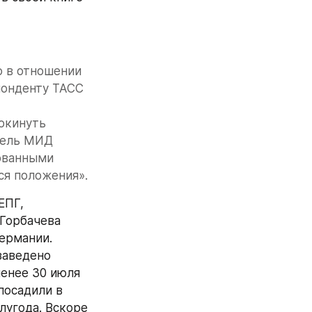
 в отношении 
онденту ТАСС 
окинуть 
тель МИД 
ованными 
ся положения».
ПГ, 
Горбачева 
ермании. 
заведено 
енее 30 июля 
осадили в 
угода. Вскоре 