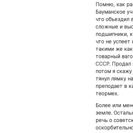
Помню, как раз
Бауманское уч
что объездил 
сложные и выс
подшипники, к
что не успеет 
такими же как
товарный ваго
СССР. Продал и
потом я скажу 
тянул лямку н
преподает в к
теормех.
Более или мен
земле. Осталь
речь о советс
оскорбительно