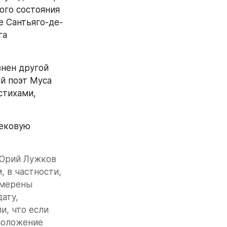
го состояния 
е Сантьяго-де-
а 
нен другой 
й поэт Муса 
тихами, 
ековую 
Юрий Лужков 
 в частности, 
мерены 
ту, 
, что если 
положение 