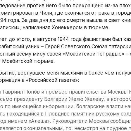
ледование против него было прекращено из-за плохо
 эмигрировал в Чили, где скончался от рака в город
94 года. За два дня до его смерти вышла в свет книг
аписки», написанная Хонеккером в тюрьме.
лет до этого, в августе 1944 года фашистами был каз
абитский узник – Герой Советского Союза татарски
стный всему миру своей «Моабитской тетрадью» – с
в Моабитской тюрьме.
бытие, вернувшее меня мыслями в более чем полув
ормация в «Российской газете»:
 Гавриил Попов и премьер правительства Москвы 
сьмо президенту Болгарии Желю Желеву, в котором,
то по имеющейся информации, болгарские власти на
ь находящийся в Пловдиве памятник русскому солда
од именем «Алеша». Руководители Москвы сообщили
является окончательным, то, несмотря на трудное 