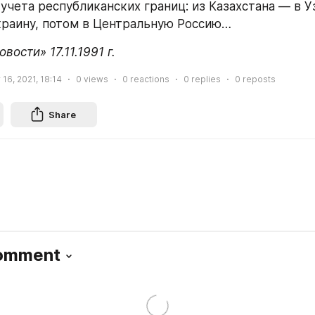
учета республиканских границ: из Казахстана — в Уз
краину, потом в Центральную Россию… 
вости» 17.11.1991 г.
6, 2021, 18:14
0
views
0
reactions
0
replies
0
reposts
Share
Comment