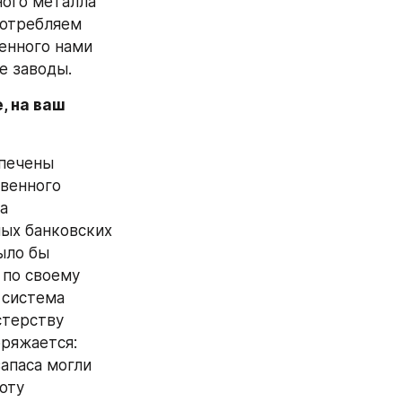
ого металла 
отребляем 
енного нами 
е заводы.
 на ваш 
печены 
венного 
а 
ых банковских 
ло бы 
по своему 
 система 
терству 
ряжается: 
апаса могли 
ту 