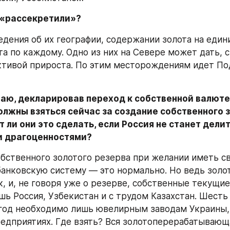
 «рассекретили»?
дения об их географии, содержании золота на едини
та по каждому. Одно из них на Севере может дать, с
ктивой прироста. По этим месторождениям идет По
маю, декларировав переход к собственной валюте
лжны взяться сейчас за создание собственного з
т ли они это сделать, если Россия не станет делит
и драгоценностями?
бственного золотого резерва при желании иметь св
анковскую систему — это нормально. Но ведь золо
к, и, не говоря уже о резерве, собственные текущие
шь Россия, Узбекистан и с трудом Казахстан. Шесть 
 год необходимо лишь ювелирным заводам Украины, 
редприятиях. Где взять? Вся золотоперерабатывающа