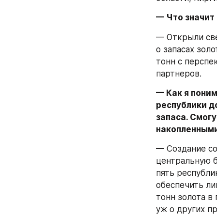
— Что значит
— Открыли све
о запасах золо
тонн с перспе
партнеров.
— Как я пони
республики до
запаса. Смогу
накопленным
— Создание со
центральную б
пять республи
обеспечить ли
тонн золота в
уж о других п