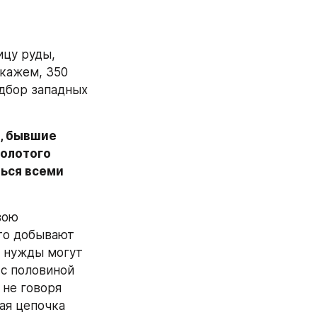
цу руды, 
кажем, 350 
дбор западных 
, бывшие 
олотого 
ься всеми 
ою 
то добывают 
 нужды могут 
с половиной 
не говоря 
я цепочка 