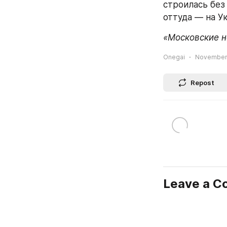
строилась без 
оттуда — на У
«Московские но
Onegai
November 1
Repost
Leave a 