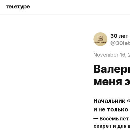
30 лет
@30let
November 16, 
Валер
меня 
Начальник «
и не только 
— Восемь лет 
секрет и для 