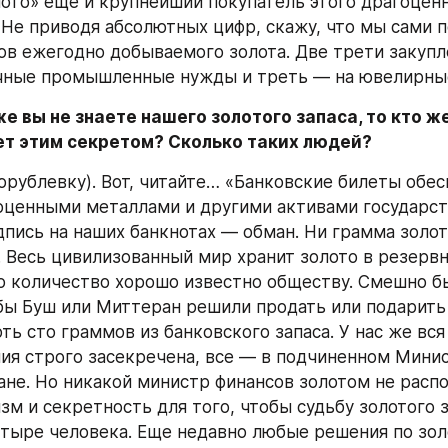
ото» еще и крупнейший покупатель этого драгоценн
. Не приводя абсолютных цифр, скажу, что мы сами п
ов ежегодно добываемого золота. Две трети закупл
ичные промышленные нужды и треть — на ювелирны
е вы не знаете нашего золотого запаса, то кто же,
еет этим секретом? Сколько таких людей?
орублевку). Вот, читайте… «Банковские билеты обес
оценными металлами и другими активами государст
дпись на наших банкнотах — обман. Ни грамма золот
т. Весь цивилизованный мир хранит золото в резервн
го количество хорошо известно обществу. Смешно бы
бы Буш или Миттеран решили продать или подарить 
ь сто граммов из банковского запаса. У нас же вся
ния строго засекречена, все — в подчиненном Минис
ане. Но никакой министр финансов золотом не распо
зм и секретность для того, чтобы судьбу золотого з
тыре человека. Еще недавно любые решения по золо