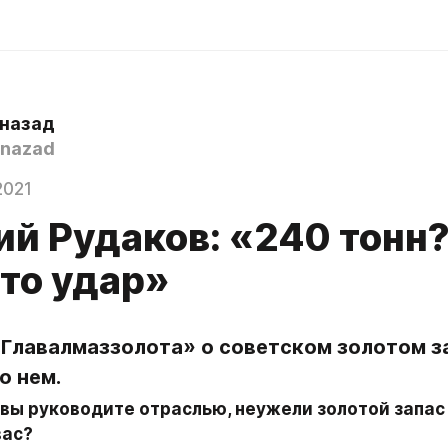
 назад
nazad
2021
ий Рудаков: «240 тонн
это удар»
Главалмаззолота» о советском золотом за
о нем.
вы руководите отраслью, неужели золотой запас 
вас?