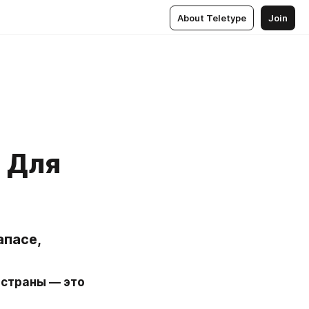
About Teletype
Join
? Для
пасе, 
страны — это 