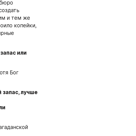
бюро 
создать 
м и тем же 
оило копейки, 
рные 
запас или 
тя Бог 
запас, лучше 
и 
гаданской 