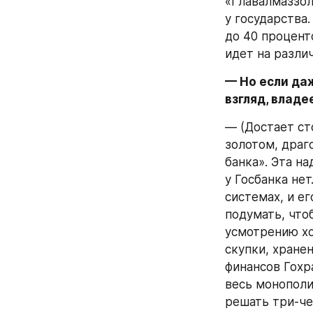
«Главалмаззол
у государства
до 40 процент
идет на разл
— Но если даж
взгляд, влад
— (Достает ст
золотом, драг
банка». Эта на
у Госбанка не
системах, и е
подумать, что
усмотрению хот
скупки, хране
финансов Гохр
весь монополи
решать три-че