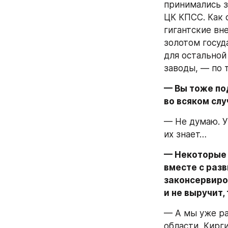
принимались з
ЦК КПСС. Как 
гигантские вн
золотом госуд
для остальной
заводы, — по 
— Вы тоже по
во всяком слу
— Не думаю. У
их знает…
— Некоторые 
вместе с разв
законсервиро
и не выручит,
— А мы уже ра
области, Кирг