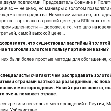
а двумя подписями: Председатель Совмина и Полит
сейчас — не знаю, но маневры с золотом позволяли 
ебюджетные средства. Немногим известно, что одни
арство торговало по разной цене: для ВПК золото ст
 промышленности — дороже, а то, что шло на ювели
третьей, самой высокой цене…
дозреваете, что существовал партийный золотой 
чае торговля золотом в пользу партийной казны?
 них были более простые методы для обогащения, хо
специалисты считают: чем распродавать золотой 
итыми странами взяться за разведанные, но пока 
ванные месторождения. Новый приток золота, есл
 то очень поможет стране.
ссекретили несколько месторождений в Якутии, Ма
изии, Узбекистане…