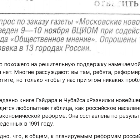
го похожего на решительную поддержку намечаемой
 нет. Многие рассуждают: вы там, ребята, реформир
отите, но только чтобы у нас при этом никаких пробл
давно книге Гайдара и Чубайса «Развилки новейшей
дится любопытная таблица, как российское населени
экономической реформе. Она составлена по результ
денных в 1991 году.
дно, что, в общем, к планируемым реформам россий