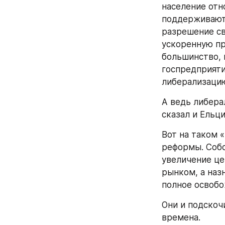
население отн
поддерживают 
разрешение св
ускоренную пр
большинство, 
госпредприяти
либерализацию
А ведь либера
сказал и Ельц
Вот на таком 
реформы. Собс
увеличение це
рынком, а наз
полное освобо
Они и подскоч
времена.