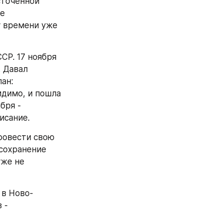
точенной 
е 
 времени уже 
Р. 17 ноября 
 Давал 
н: 
димо, и пошла 
бря - 
исание.
ровести свою 
сохранение 
же не 
 в Ново-
- 