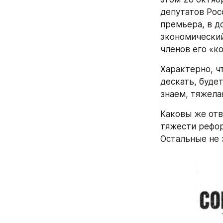
депутатов Рос
премьера, в до
экономический
членов его «к
Характерно, чт
дескать, будет
знаем, тяжела
Каковы же отв
тяжести рефор
Остальные не 