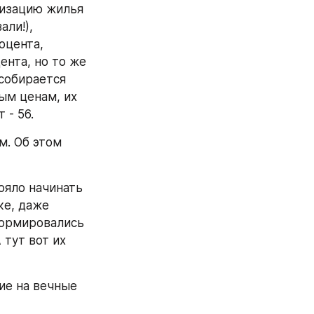
изацию жилья 
и!), 
цента, 
нта, но то же 
собирается 
м ценам, их 
 - 56.
. Об этом 
яло начинать 
е, даже 
формировались 
тут вот их 
е на вечные 