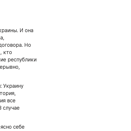
раины. И она 
, 
оговора. Но 
 кто 
ие республики 
ерывно, 
 Украину 
тория, 
я все 
 случае 
ясно себе 