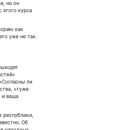
, но он 
 этого курса 
орию как 
то уже не так 
Выходят 
стей» 
«Согласны ли 
тва, «туже 
 и ваша 
е республики, 
вестно. Об 
е народных 