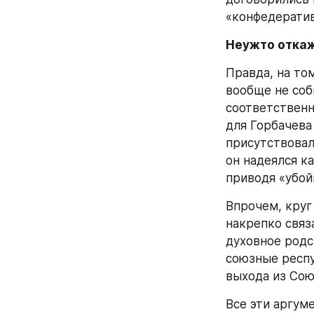
«конфедерати
Неужто отка
Правда, на том
вообще не соб
соответственн
для Горбачева 
присутствовал
он надеялся к
приводя «убой
Впрочем, круг
накрепко связа
духовное родс
союзные респу
выхода из Сою
Все эти аргум