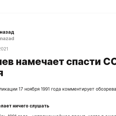
 назад
nazad
2021
чев намечает спасти С
я
ликации 17 ноября 1991 года комментирует обозрева
елает ничего слушать