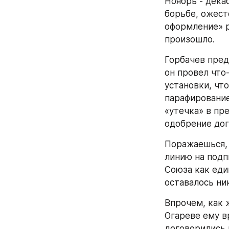
Ноябрь - дека
борьбе, ожест
оформление» р
произошло.
Горбачев пред
он провел что
установки, чт
парафирование 
«утечка» в пре
одобрение дог
Поражаешься, 
линию на подп
Союза как един
оставалось ни
Впрочем, как 
Огареве ему в
договорились 