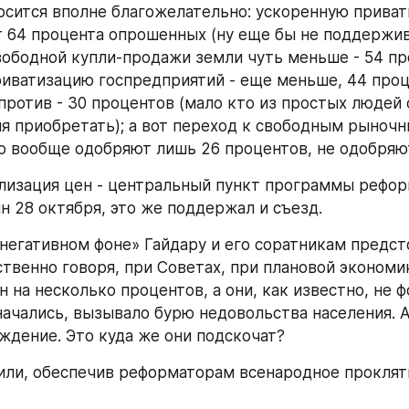
осится вполне благожелательно: ускоренную приват
64 процента опрошенных (ну еще бы не поддерживал
ободной купли-продажи земли чуть меньше - 54 про
иватизацию госпредприятий - еще меньше, 44 проце
против - 30 процентов (мало кто из простых людей 
я приобретать); а вот переход к свободным рыночны
 вообще одобряют лишь 26 процентов, не одобряют
лизация цен - центральный пункт программы реформ
ин 28 октября, это же поддержал и съезд.
«негативном фоне» Гайдару и его соратникам предсто
твенно говоря, при Советах, при плановой экономик
н на несколько процентов, а они, как известно, не 
начались, вызывало бурю недовольства населения. А 
ждение. Это куда же они подскочат?
или, обеспечив реформаторам всенародное прокляти