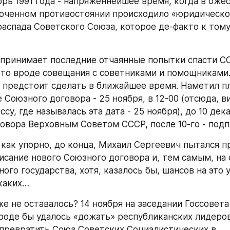
брь 1991 года - напряженнейшее время, когда в ожес
оченном противостоянии происходило «юридическо
аспада Советского Союза, которое де-факто к тому
принимает последние отчаянные попытки спасти ССС
-то вроде совещания с советниками и помощниками.
о предстоит сделать в ближайшее время. Наметил пла
Союзного договора - 25 ноября, в 12-00 (отсюда, ви
ссу, где называлась эта дата - 25 ноября), до 10 дека
овора Верховным Советом СССР, после 10-го - подп
как упорно, до конца, Михаил Сергеевич пытался п
исание нового Союзного договора и, тем самым, на 
ого государства, хотя, казалось бы, шансов на это у
каких…
же не оставалось? 14 ноября на заседании Госсовета
роде бы удалось «дожать» республиканских лидеров 
превратить Союз Советских Социалистических в 