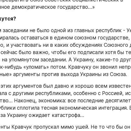
вное демократическое государство…»
жутся?
 заседании не было одной из главных республик - Ук
иралась оставаться в едином союзном государстве, а
о, и участвовать ни в каких обсуждениях Союзного д
сейчас было важно, чтобы его подписали хотя бы те,
 на упомянутом заседании. А Украину, какие-то друг
ак-нибудь «уломать» потом. Кравчуку он звонил непр
ные» аргументы против выхода Украины из Союза.
 этих аргументов был давно и хорошо всем известен:
ла с другими республиками, особенно с Россией, ис
тво… Наконец, экономика: все последние десятилети
блики сплотила тесная экономическая интеграция. В
за Украину ожидает катастрофа…
енты Кравчук пропускал мимо ушей. Не то что бы он 