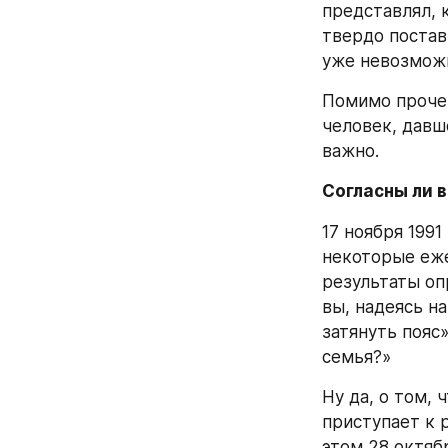
представлял, 
твердо постави
уже невозмож
Помимо прочег
человек, давше
важно.
Согласны ли 
17 ноября 1991
некоторые еже
результаты оп
вы, надеясь н
затянуть пояс»
семья?»
Ну да, о том, 
приступает к 
этом 28 октяб