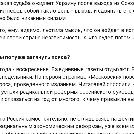
какая судьба ожидает Украину после выхода из Союза
л перед собой такую цель - выход, и сдвинуть его с
но было никакими силами.
о, ему, видимо, льстила мысль, что он войдет в ист
й своей стране независимость. А что будет потом, э
вы потуже затянуть пояса?
 года - воскресенье. Ежедневные газеты отдыхают. 
недельники. На первой странице «Московских ново
роса, проведенного изданием. Читателей спросили: 
а успехи радикальной реформы российского руководс
и отказаться на год от многого, к чему привыкли вы
что Россия самостоятельно, не оглядываясь на други
радикальным экономическим реформам, уже всем из
ря объявил российский президент Ельцин на V съезд