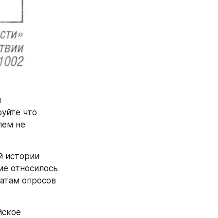
 
уйте что 
ем не 
 истории 
е относилось 
атам опросов 
ское 