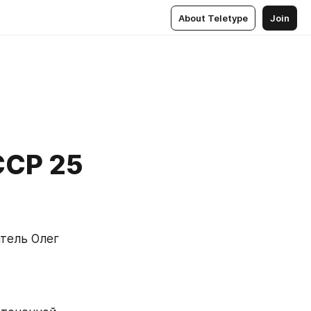
About Teletype
Join
ССР 25
тель Олег 