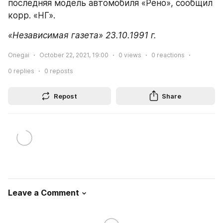
последняя модель автомобиля «Рено», сообщил 
корр. «НГ».
«Независимая газета» 23.10.1991 г.
Onegai
October 22, 2021, 19:00
0
views
0
reactions
0
replies
0
reposts
Repost
Share
Leave a Comment