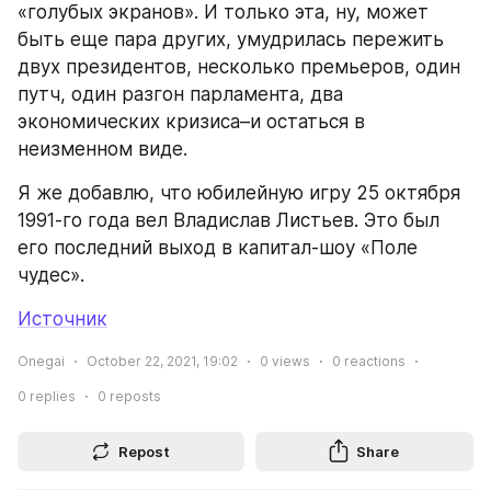
«голубых экранов». И только эта, ну, может 
быть еще пара других, умудрилась пережить 
двух президентов, несколько премьеров, один 
путч, один разгон парламента, два 
экономических кризиса–и остаться в 
неизменном виде.
Я же добавлю, что юбилейную игру 25 октября 
1991-го года вел Владислав Листьев. Это был 
его последний выход в капитал-шоу «Поле 
чудес».
Источник
Onegai
October 22, 2021, 19:02
0
views
0
reactions
0
replies
0
reposts
Repost
Share