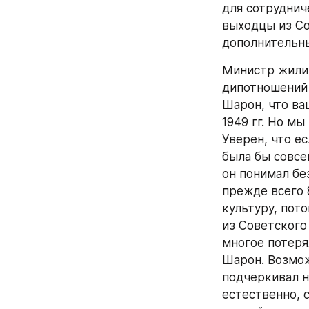
для сотрудниче
выходцы из Со
дополнительны
Министр жилищ
дипотношений 
Шарон, что ва
1949 гг. Но мы
Уверен, что е
была бы совсе
он понимал без
прежде всего 
культуру, пот
из Советского
многое потеря
Шарон. Возмож
подчеркивал н
естественно, 