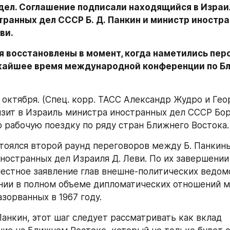
дел. Соглашение подписали находящийся в Израил
ранных дел СССР Б. Д. Панкин и министр иностра
ви.
 восстановлены в момент, когда наметились перс
жайшее время международной конференции по Бл
 октября. (Спец. корр. ТАСС Александр Жудро и Гео
зит в Израиль министра иностранных дел СССР Бори
рабочую поездку по ряду стран Ближнего Востока.
стоялся второй раунд переговоров между Б. Панкины
ностранных дел Израиля Д. Леви. По их завершении 
естное заявление глав внешне-политических ведомс
нии в полном объеме дипломатических отношений 
зорванных в 1967 году.
Панкин, этот шаг следует рассматривать как вклад 