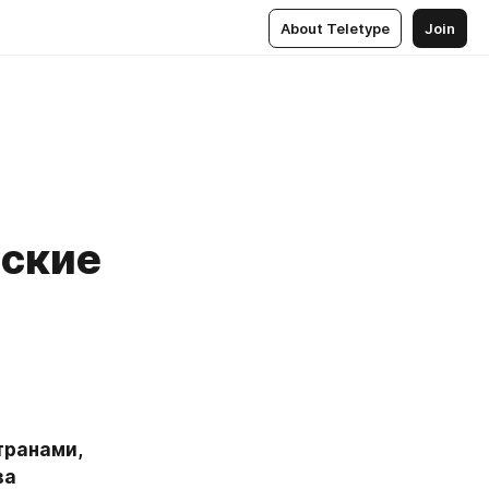
About Teletype
Join
еские
ранами, 
а 