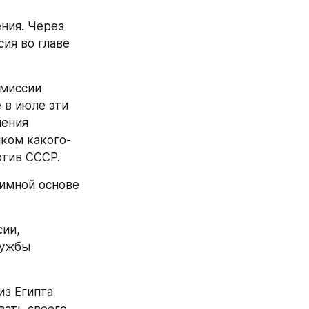
ия. Через 
я во главе 
миссии 
в июле эти 
ения 
иком какого-
отив СССР.
имной основе 
ии, 
ужбы 
з Египта 