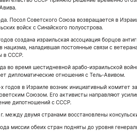
правительство СССР приняло решение временно отозв
Авива.
ода. Посол Советского Союза возвращается в Израил
ьских войск с Синайского полуострова.
 годов создана израильская ассоциация борцов антиг
в нацизма, наладившая постоянные связи с ветерана
 в СССР.
ода во время шестидневной арабо-израильской войн
ет дипломатические отношения с Тель-Авивом.
-х годов в Израиле возник инициативный комитет за
оветским Союзом. Его активисты направляют усилия
ение дипотношений с СССР.
0 г. между двумя странами восстановлены консульск
года миссии обеих стран подняты до уровня генерал