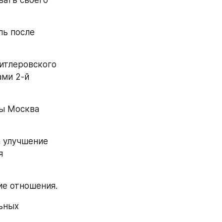
ать своего 
ь после 
итлеровского 
ми 2-й 
ы Москва 
 улучшение 
 
ие отношения.
ьных 