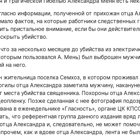
я и трагической гибелью Александра Меня есть нека
ласно информации, полученной от прихожан отца Ал
мало фактов, на которые работники следственных г
ить пристальное внимание, если бы они действитель
скрыть убийство.
 что за несколько месяцев до убийства из электричк
которым пользовался А. Мень) был выброшен мужчин
й на него.
н жительница поселка Семхоз, в котором проживал А
огилы отца Александра заметила мужчину, накануне
т места убийства священника. Похороны отца Алекс
деопленку. Позже сделанная с нее фотография подоз
вана в еженедельнике «Гласность», органе ЦК КПСС.
ать, что референтная группа данного издания вряд л
отца Александра и, следовательно, не может помочь
прочем, как и вдове отца Александра, лента не был