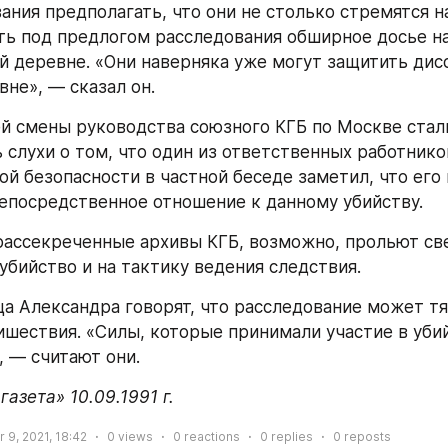
ания предполагать, что они не столько стремятся на
ть под предлогом расследования обширное досье на
й деревне. «Они наверняка уже могут защитить дисс
вне», — сказал он.
й смены руководства союзного КГБ по Москве стали
 слухи о том, что один из ответственных работнико
ой безопасности в частной беседе заметил, что его 
епосредственное отношение к данному убийству.
ассекреченные архивы КГБ, возможно, прольют све
 убийство и на тактику ведения следствия.
а Александра говорят, что расследование может тя
ишествия. «Силы, которые принимали участие в убийс
, — считают они.
азета» 10.09.1991 г.
9, 2021, 18:42
0
views
0
reactions
0
replies
0
reposts