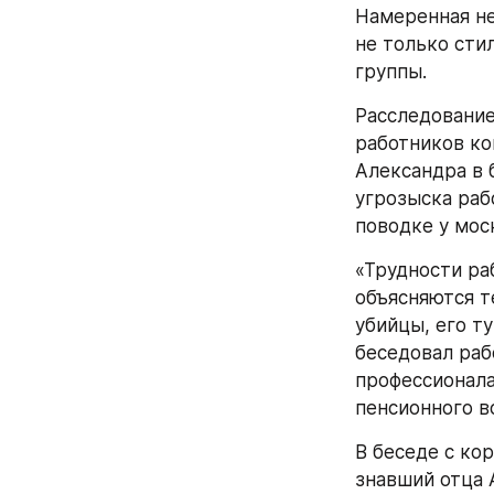
Намеренная не
не только сти
группы.
Расследование
работников ко
Александра в 
угрозыска раб
поводке у мос
«Трудности раб
объясняются т
убийцы, его т
беседовал раб
профессионала.
пенсионного в
В беседе с ко
знавший отца 