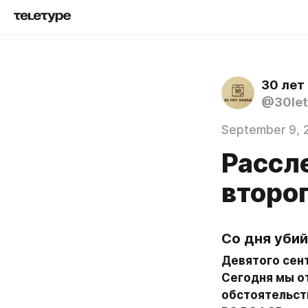
30 лет
@30let
September 9, 
Рассл
второ
Со дня убий
Девятого сен
Сегодня мы о
обстоятельств