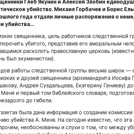
щенники Глеб Якунин и Алексей Злобин единодушны
тическое убийство. Михаил Горбачев и Борис Ель
рошлого года отдали личные распоряжения о неме
и убийства…
зких священника, цель работников следственной гр
опорочить убитого, представив его аморальным чело
авшимся расколоть православную церковь (известно
ь был экуменистом).
дов работы следственной группы весьма широк — о
лизких и друзей священника (архимандрита Иосифа П
акову, Андрея Суздальцева, Екатерину Гениеву) до
 Меня и первый том библейского словаря, подготовл
езадолго до гибели.
газетах была дана информация о создании комиссии 
нию убийства А. Меня. На сегодня известно, что эта
впрочем, необоснованны и слухи о том, что между уб