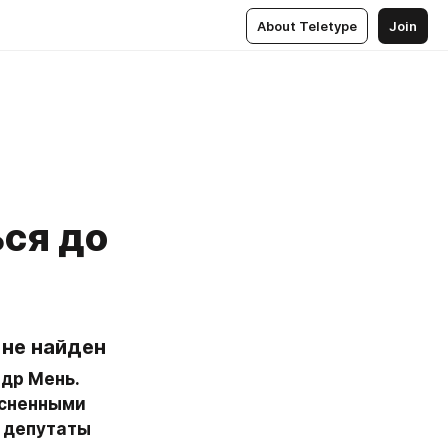
About Teletype
Join
ся до
 не найден
др Мень. 
сненными 
 депутаты 