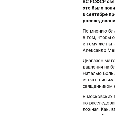
ВС РСФСР свя
это было поли
в сентябре п
расследовани
По мнению бли
в том, чтобы 
к тому же пыт
Александр Мен
Диапазон мето
давления на б
Наталью Больш
изъять письма
священником н
В московских 
по расследова
ложная. Как, 