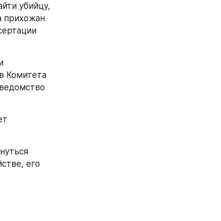
йти убийцу, 
 прихожан 
ертации 
 
в Комитета 
ведомство 
т 
нуться 
тве, его 