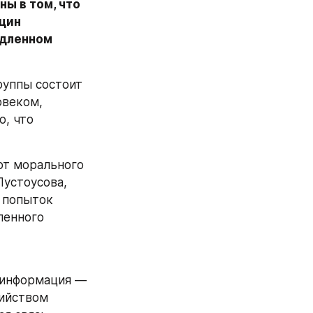
 в том, что 
цин 
дленном 
уппы состоит 
веком, 
, что 
т морального 
устоусова, 
 попыток 
енного 
 информация — 
ийством 