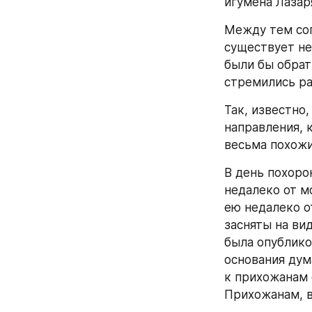
игумена Лазар
Между тем сог
существует не
были бы обрат
стремились ра
Так, известно,
направления, 
весьма похожи
В день похоро
недалеко от м
ею недалеко о
засняты на ви
была опублико
основания дум
к прихожанам 
Прихожанам, в