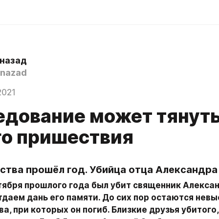
 назад
nazad
2021
едование может тянуть
го пришествия
ства прошёл год. Убийца отца Александра
тября прошлого года был убит священник Алексан
тдаем дань его памяти. До сих пор остаются невы
а, при которых он погиб. Близкие друзья убитого,