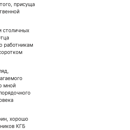
ого, присуща 
твенной 
 столичных 
тца 
о работникам 
коротком 
яд, 
агаемого 
 мной 
порядочного 
овека 
ин, хорошо 
ников КГБ 