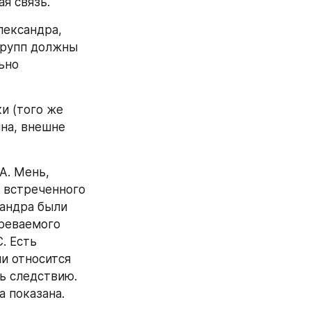
я связь.
ександра, 
рупп должны 
но 
и (того же 
а, внешне 
. Мень, 
 встреченного 
андра были 
реваемого 
 Есть 
и относится 
 следствию. 
а показана.