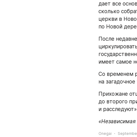
дает все основ
сколько собра
церкви в Ново
по Новой дере
После недавне
циркулировать
государственн
имеет самое н
Со временем р
на загадочное
Прихожане отц
до второго пр
и расследуют»
«Независимая г
Onegai
September 