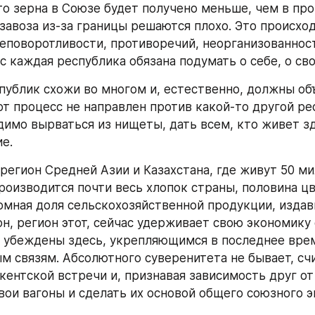
то зерна в Союзе будет получено меньше, чем в про
 завоза из-за границы решаются плохо. Это происход
неповоротливости, противоречий, неорганизованност
ас каждая республика обязана подумать о себе, о св
публик схожи во многом и, естественно, должны объ
от процесс не направлен против какой-то другой рес
димо вырваться из нищеты, дать всем, кто живет зд
е.
 регион Средней Азии и Казахстана, где живут 50 ми
производится почти весь хлопок страны, половина цв
омная доля сельскохозяйственной продукции, издавн
он, регион этот, сейчас удерживает свою экономику 
к убеждены здесь, укрепляющимся в последнее врем
м связям. Абсолютного суверенитета не бывает, счи
кентской встречи и, признавая зависимость друг от 
вои вагоны и сделать их основой общего союзного э