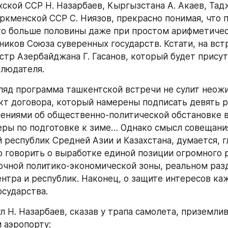
хской ССР Н. Назарбаев, Кыргызстана А. Акаев, Тадж
ркменской ССР С. Ниязов, прекрасно понимая, что п
то больше половины даже при простом арифметичес
ников Союза суверенных государств. Кстати, на вст
тр Азербайджана Г. Гасанов, который будет присут
блюдателя.
ляд программа ташкентской встречи не сулит неожи
кт договора, который намерены подписать девять ре
ениями об общественно-политической обстановке в 
еры по подготовке к зиме… Однако смысл совещания
 республик Средней Азии и Казахстана, думается, гл
 говорить о выработке единой позиции огромного р
очной политико-экономической зоны, реальном разд
нтра и республик. Наконец, о защите интересов каж
осударства.
л Н. Назарбаев, сказав у трапа самолета, приземлив
 аэропорту: