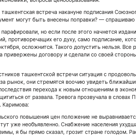
экономики, вопросы ценообразования.
 ташкентская встреча накануне подписания Союзног
кумент могут быть внесены поправки? — спрашиваю 
парафировали, но если после этого начнется издани
ий, противоречащих его духу, само подписание, кот
ктября, осложнится. Такого допустить нельзя. Все р
а привержены договору и сделали со своей стороны 
стников ташкентской встречи ситуация с продоволь
за рынок, они стремятся воочию увидеть ближайшие
последствия перехода к новым отношениям в эконо
щититься от развала. Тревога прозвучала в словах П
. Каримова:
ьского повышения цен положение не выравнивается
тут уже необъявленно. Снабжение населения ухудша
имы, я бы прямо сказал, грозит стране голодом. Ра