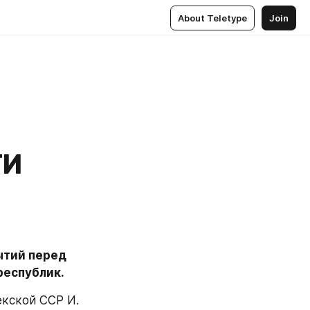
About Teletype
Join
ТИ
тий перед 
республик.
кской ССР И. 