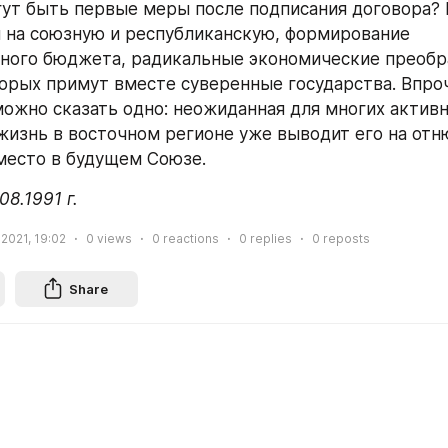
ут быть первые меры после подписания договора? 
 на союзную и республиканскую, формирование 
ного бюджета, радикальные экономические преобра
орых примут вместе суверенные государства. Впроч
ожно сказать одно: неожиданная для многих активн
жизнь в восточном регионе уже выводит его на отн
место в будущем Союзе.
08.1991 г.
 2021, 19:02
0
views
0
reactions
0
replies
0
reposts
Share