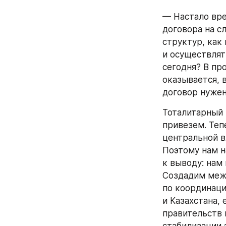
— Настало вре
договора на с
структур, как
и осуществлят
сегодня? В пр
оказывается, 
договор нуже
Тоталитарный 
привезем. Теп
центральной в
Поэтому нам н
к выводу: нам 
Создадим меж
по координаци
и Казахстана,
правительств 