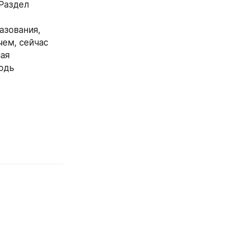
Раздел 
зования, 
ем, сейчас 
ая 
юдь 