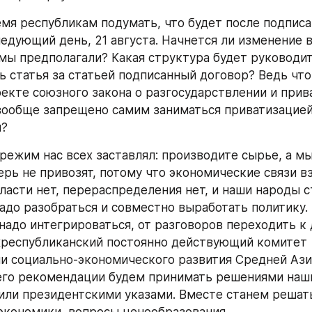
мя республикам подумать, что будет после подписа
ледующий день, 21 августа. Начнется ли изменение в
 мы предполагали? Какая структура будет руководит
ь статья за статьей подписанный договор? Ведь что 
оекте союзного закона о разгосударствлении и прива
вообще запрещено самим заниматься приватизацией.
н?
режим нас всех заставлял: производите сырье, а мы
ерь не привозят, потому что экономические связи вз
ласти нет, перераспределения нет, и наши народы с
адо разобраться и совместно выработать политику.
надо интегрироваться, от разговоров переходить к д
республиканский постоянно действующий комитет 
и социально-экономического развития Средней Ази
 его рекомендации будем принимать решениями наши
или президентскими указами. Вместе станем решать