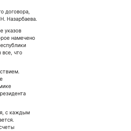
о договора, 
Н. Назарбаева.
е указов 
орое намечено 
еспублики 
все, что 
ствием. 
 
мике 
резидента 
, с каждым 
ется. 
счеты 