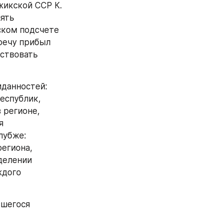
икской ССР К. 
ять 
ком подсчете 
речу прибыл 
ствовать 
данностей: 
спублик, 
регионе, 
 
убже: 
егиона, 
елении 
дого 
шегося 