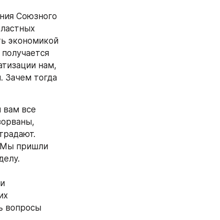
ния Союзного 
ластных 
ь экономикой 
получается 
тизации нам, 
 Зачем тогда 
 вам все 
орваны, 
традают.
 Мы пришли 
елу. 
и 
х 
 вопросы 