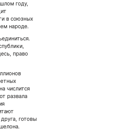
шлом году, 
ит 
и в союзных 
оем народе.
единиться. 
публики, 
есь, право 
ллионов 
етных 
а числится 
от развала 
я 
тают 
друга, готовы 
шелона.