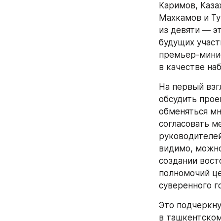
Каримов, Каза
Махкамов и Ту
из девяти — э
будущих участ
премьер-минис
в качестве на
На первый взг
обсудить прое
обменяться мн
согласовать м
руководителей
видимо, можно
создании вост
полномочий це
суверенного г
Это подчеркну
в ташкентском