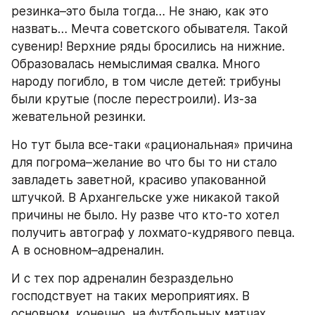
резинка–это была тогда… Не знаю, как это 
назвать… Мечта советского обывателя. Такой 
сувенир! Верхние ряды бросились на нижние. 
Образовалась немыслимая свалка. Много 
народу погибло, в том числе детей: трибуны 
были крутые (после перестроили). Из-за 
жевательной резинки.
Но тут была все-таки «рациональная» причина 
для погрома–желание во что бы то ни стало 
завладеть заветной, красиво упакованной 
штучкой. В Архангельске уже никакой такой 
причины не было. Ну разве что кто-то хотел 
получить автограф у лохмато-кудрявого певца. 
А в основном–адреналин.
И с тех пор адреналин безраздельно 
господствует на таких мероприятиях. В 
основном, конечно, на футбольных матчах. 