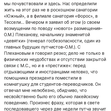
мы почувствовали и здесь. Нас определили 
жить на этот раз не в роскошном санатории 
«Южный», а в филиале санатория «Форос», в 
Тессели… Вечером я заявил об этом (о своем 
возмущении по поводу «нового» размещения–
О.М.) Плеханову, начальнику знаменитой 
«девятки» (генерал госбезопасности, один из 
главных будущих путчистов–О.М.). С 
Плехановым я говорил резко; дело не только в 
физических неудобствах и отсутствии закрытой 
связи с М.С., но и в «престиже»: перед 
отдыхающими и иностранцами неловко, что 
помощника президента поместили в 
комнатушку для студентов-переводчиков. Он 
отвечал мне нелюбезно, обидчиво, что 
несвойственно было его обычно лакейскому 
поведению. Произнес фразу, которая в свете 
последовавшего через две недели путча звучит 