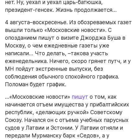
нет. Ну, уехал и уехал царь-батюшка, 
президент-генсек. Жизнь продолжается…
4 августа–воскресенье. Из обозреваемых газет 
вышли только «Московские новости». С 
опозданием пишут о визите Джорджа Буша в 
Москву, о чем ежедневные газеты уже 
написали… Что делать, –такова участь 
еженедельника. Ничего, скоро грянет путч, и у 
МН пойдут экстренные выпуски, без 
соблюдения обычного спокойного графика. 
Поломан будет график.
…«Московские новости» 
пишут
 о том, как 
начинается отъем имущества у прибалтийских 
республик, «делающих ручкой» Советскому 
Союзу. Начался он с отъема учебных парусных 
судов у Латвии и Эстонии. У Латвии отняли и 
передали Мурманску барк «Седов», а у 