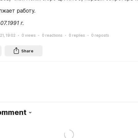
жает работу.
07.1991 г.
21, 19:02
0
views
0
reactions
0
replies
0
reposts
Share
Comment