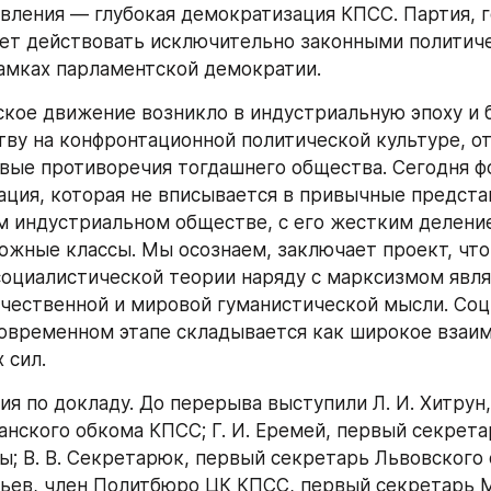
вления — глубокая демократизация КПСС. Партия, г
дет действовать исключительно законными политиче
амках парламентской демократии.
кое движение возникло в индустриальную эпоху и б
ву на конфронтационной политической культуре, о
вые противоречия тогдашнего общества. Сегодня ф
ация, которая не вписывается в привычные предста
м индустриальном обществе, с его жестким деление
ожные классы. Мы осознаем, заключает проект, что
оциалистической теории наряду с марксизмом являю
чественной и мировой гуманистической мысли. Соц
овременном этапе складывается как широкое взаим
 сил.
ия по докладу. До перерыва выступили Л. И. Хитрун,
анского обкома КПСС; Г. И. Еремей, первый секретар
; В. В. Секретарюк, первый секретарь Львовского
фьев, член Политбюро ЦК КПСС, первый секретарь 