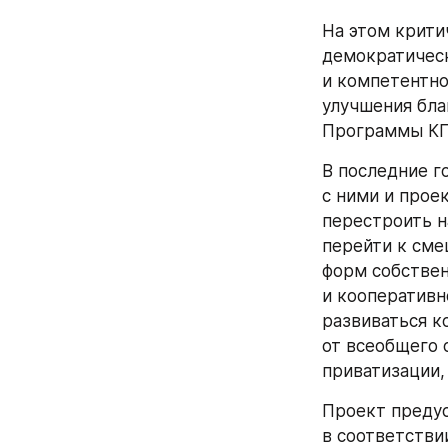
На этом крити
демократическ
и компетентно
улучшения бла
Программы К
В последние г
с ними и прое
перестроить н
перейти к сме
форм собствен
и кооперативно
развиваться к
от всеобщего 
приватизации, 
Проект предус
в соответстви