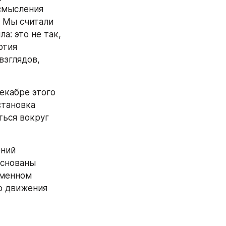
смысления 
 Мы считали 
: это не так, 
тия 
зглядов, 
екабре этого 
тановка 
ься вокруг 
ний 
снованы 
менном 
 движения 