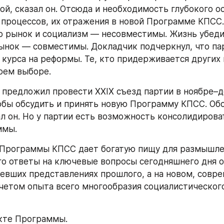
ой, сказал он. Отсюда и необходимость глубокого о
процессов, их отражения в новой Программе КПСС.
о рынок и социализм — несовместимы. Жизнь убедила
ынок — совместимы. Докладчик подчеркнул, что пар
 курса на реформы. Те, кто придерживается других в
оем выборе.
в предложил провести XXIX съезд партии в ноябре–д
тобы обсудить и принять новую Программу КПСС. Обс
ал он. Но у партии есть возможность консолидироват
ммы.
 Программы КПСС дает богатую пищу для размышле
Его ответы на ключевые вопросы сегодняшнего дня о
невших представлениях прошлого, а на новом, совре
четом опыта всего многообразия социалистического
кте Программы.