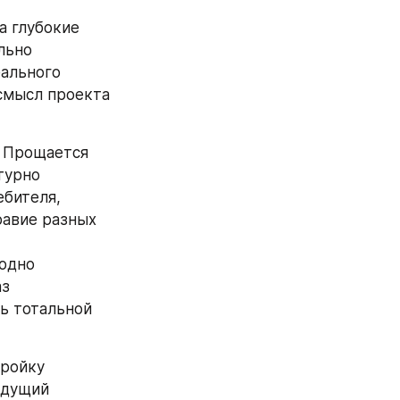
 глубокие 
ьно 
ального 
смысл проекта 
 Прощается 
урно 
бителя, 
авие разных 
одно 
з 
ь тотальной 
ройку 
дущий 