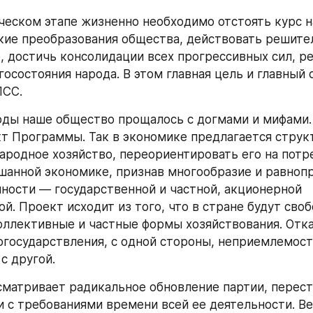
ческом этапе жизненно необходимо отстоять курс на
ие преобразования общества, действовать решител
, достичь консолидации всех прогрессивных сил, ре
госостояния народа. В этом главная цель и главный 
ПСС.
оды наше общество прощалось с догмами и мифами.
кт Программы. Так в экономике предлагается структ
ародное хозяйство, переориентировать его на потре
шанной экономике, признав многообразие и равнопр
ности — государственной и частной, акционерной 
й. Проект исходит из того, что в стране будут своб
оллективные и частные формы хозяйствования. Отка
огосударствления, с одной стороны, неприемлемост
с другой.
матривает радикальное обновление партии, перест
и с требованиями времени всей ее деятельности. Ве