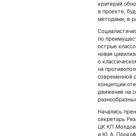
критерий обно
в проекте, бу
методами, в р
Социалистичес
по преимущест
острые классо
новая цивилиз
о классическо
на противопол
современной с
концепции оте
движение на с
разнообразных
Начались прен
секретарь Ряз
ЦК КП Молдовы
и Ю. А. Проко