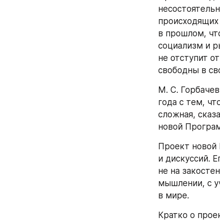
несостоятельн
происходящих 
в прошлом, чт
социализм и р
не отступит от
свободны в св
М. С. Горбаче
года с тем, ч
сложная, сказ
новой Програ
Проект новой
и дискуссий. 
не на закосте
мышлении, с у
в мире.
Кратко о прое