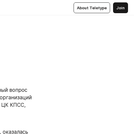
About Teletype
Join
ый вопрос 
организаций 
 ЦК КПСС, 
 оказалась 