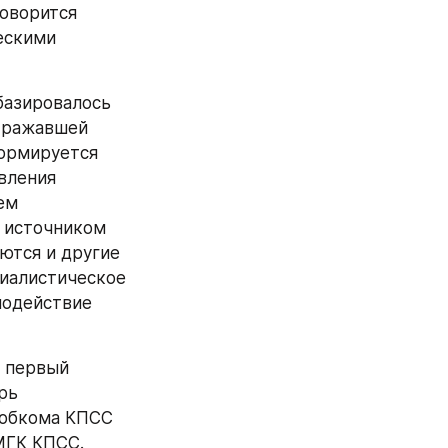
оворится 
скими 
азировалось 
тражавшей 
ормируется 
вления 
м 
 источником 
тся и другие 
иалистическое 
одействие 
 первый 
ь 
 обкома КПСС 
МГК КПСС.