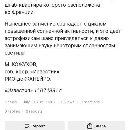
штаб-квартира которого расположена 
во Франции.
Нынешнее затмение совпадает с циклом 
повышенной солнечной активности, и это дает 
астрофизикам шанс приглядеться к давно 
занимающим науку некоторым странностям 
светила.
М. КОЖУХОВ,
соб. корр. «Известий».
РИО-де-ЖАНЕЙРО.
«Известия» 11.07.1991 г.
Onegai
July 10, 2021, 19:02
0
views
0
reactions
0
replies
0
reposts
Repost
Share